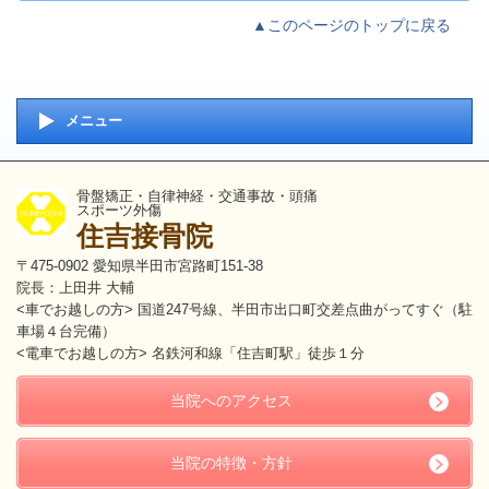
▲このページのトップに戻る
メニュー
骨盤矯正・自律神経・交通事故・頭痛
スポーツ外傷
住吉接骨院
〒475-0902 愛知県半田市宮路町151-38
院長：上田井 大輔
<車でお越しの方> 国道247号線、半田市出口町交差点曲がってすぐ（駐
車場４台完備）
<電車でお越しの方>
名鉄河和線「住吉町駅」徒歩１分
当院へのアクセス
当院の特徴・方針