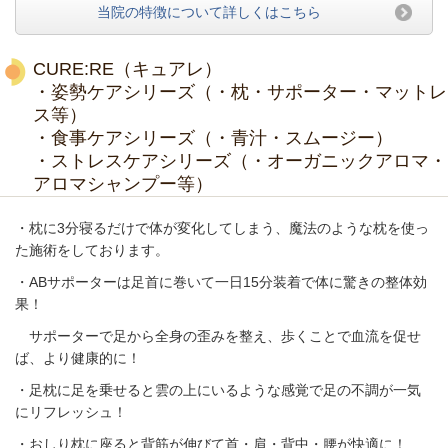
当院の特徴について詳しくはこちら
CURE:RE（キュアレ）
・姿勢ケアシリーズ（・枕・サポーター・マットレ
ス等）
・食事ケアシリーズ（・青汁・スムージー）
・ストレスケアシリーズ（・オーガニックアロマ・
アロマシャンプー等）
・枕に3分寝るだけで体が変化してしまう、魔法のような枕を使っ
た施術をしております。
・ABサポーターは足首に巻いて一日15分装着で体に驚きの整体効
果！
サポーターで足から全身の歪みを整え、歩くことで血流を促せ
ば、より健康的に！
・足枕に足を乗せると雲の上にいるような感覚で足の不調が一気
にリフレッシュ！
・おしり枕に座ると背筋が伸びて首・肩・背中・腰が快適に！